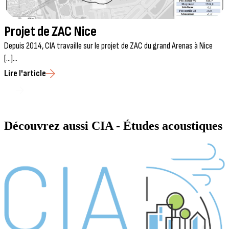
Projet de ZAC Nice
Depuis 2014, CIA travaille sur le projet de ZAC du grand Arenas à Nice
D
[...]...
d
Lire l'article
L
Lire tous les articles
Découvrez aussi
CIA - Études acoustiques